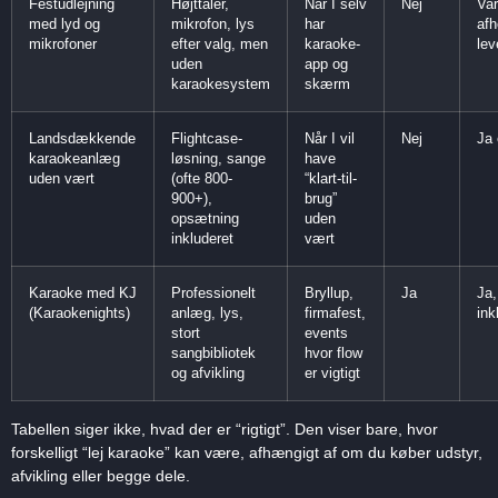
Festudlejning
Højttaler,
Når I selv
Nej
Var
med lyd og
mikrofon, lys
har
afh
mikrofoner
efter valg, men
karaoke-
lev
uden
app og
karaokesystem
skærm
Landsdækkende
Flightcase-
Når I vil
Nej
Ja 
karaokeanlæg
løsning, sange
have
uden vært
(ofte 800-
“klart-til-
900+),
brug”
opsætning
uden
inkluderet
vært
Karaoke med KJ
Professionelt
Bryllup,
Ja
Ja,
(Karaokenights)
anlæg, lys,
firmafest,
ink
stort
events
sangbibliotek
hvor flow
og afvikling
er vigtigt
Tabellen siger ikke, hvad der er “rigtigt”. Den viser bare, hvor
forskelligt “lej karaoke” kan være, afhængigt af om du køber udstyr,
afvikling eller begge dele.