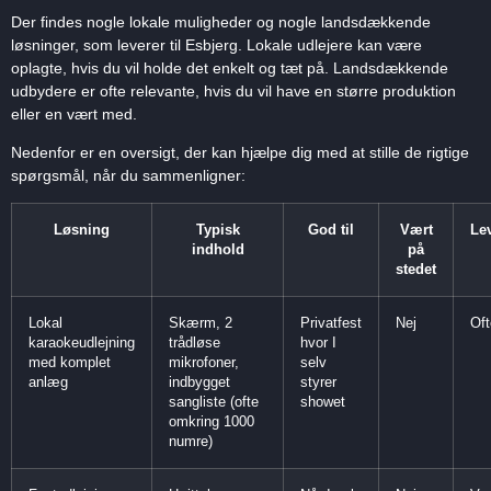
Der findes nogle lokale muligheder og nogle landsdækkende
løsninger, som leverer til Esbjerg. Lokale udlejere kan være
oplagte, hvis du vil holde det enkelt og tæt på. Landsdækkende
udbydere er ofte relevante, hvis du vil have en større produktion
eller en vært med.
Nedenfor er en oversigt, der kan hjælpe dig med at stille de rigtige
spørgsmål, når du sammenligner:
Løsning
Typisk
God til
Vært
Le
indhold
på
stedet
Lokal
Skærm, 2
Privatfest
Nej
Oft
karaokeudlejning
trådløse
hvor I
med komplet
mikrofoner,
selv
anlæg
indbygget
styrer
sangliste (ofte
showet
omkring 1000
numre)