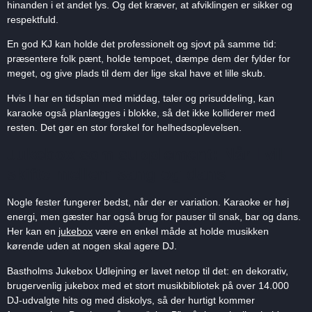
hinanden i et andet lys. Og det kræver, at afviklingen er sikker og
respektfuld.
En god KJ kan holde det professionelt og sjovt på samme tid:
præsentere folk pænt, holde tempoet, dæmpe dem der fylder for
meget, og give plads til dem der lige skal have et lille skub.
Hvis I har en tidsplan med middag, taler og prisuddeling, kan
karaoke også planlægges i blokke, så det ikke kolliderer med
resten. Det gør en stor forskel for helhedsoplevelsen.
Jukebox som supplement: Når I vil
skifte mellem sang og dans
Nogle fester fungerer bedst, når der er variation. Karaoke er høj
energi, men gæster har også brug for pauser til snak, bar og dans.
Her kan en
jukebox
være en enkel måde at holde musikken
kørende uden at nogen skal agere DJ.
Bastholms Jukebox Udlejning er lavet netop til det: en dekorativ,
brugervenlig jukebox med et stort musikbibliotek på over 14.000
DJ-udvalgte hits og med diskolys, så der hurtigt kommer