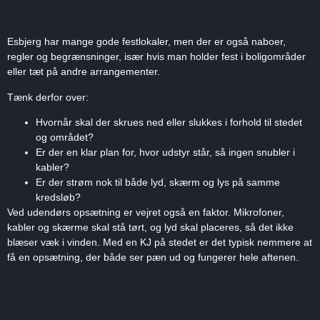
strøm
Esbjerg har mange gode festlokaler, men der er også naboer,
regler og begrænsninger, især hvis man holder fest i boligområder
eller tæt på andre arrangementer.
Tænk derfor over:
Hvornår skal der skrues ned eller slukkes i forhold til stedet
og området?
Er der en klar plan for, hvor udstyr står, så ingen snubler i
kabler?
Er der strøm nok til både lyd, skærm og lys på samme
kredsløb?
Ved udendørs opsætning er vejret også en faktor. Mikrofoner,
kabler og skærme skal stå tørt, og lyd skal placeres, så det ikke
blæser væk i vinden. Med en KJ på stedet er det typisk nemmere at
få en opsætning, der både ser pæn ud og fungerer hele aftenen.
Hvem kan man leje karaoke af i og
omkring Esbjerg?