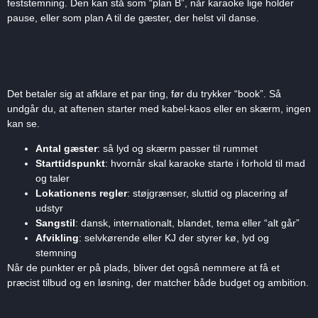
feststemning. Den kan stå som “plan B”, når karaoke lige holder
pause, eller som plan A til de gæster, der helst vil danse.
En kort tjekliste før du booker
karaoke i Esbjerg
Det betaler sig at afklare et par ting, før du trykker “book”. Så
undgår du, at aftenen starter med kabel-kaos eller en skærm, ingen
kan se.
Antal gæster
: så lyd og skærm passer til rummet
Starttidspunkt
: hvornår skal karaoke starte i forhold til mad
og taler
Lokationens regler
: støjgrænser, sluttid og placering af
udstyr
Sangstil
: dansk, internationalt, blandet, tema eller “alt går”
Afvikling
: selvkørende eller KJ der styrer kø, lyd og
stemning
Når de punkter er på plads, bliver det også nemmere at få et
præcist tilbud og en løsning, der matcher både budget og ambition.
Sådan kan en aften med KJ typisk