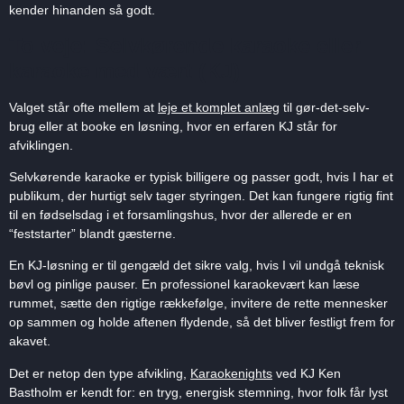
kender hinanden så godt.
To veje: Selvkørende karaoke eller
karaoke med vært (KJ)
Valget står ofte mellem at
leje et komplet anlæg
til gør-det-selv-
brug eller at booke en løsning, hvor en erfaren KJ står for
afviklingen.
Selvkørende karaoke er typisk billigere og passer godt, hvis I har et
publikum, der hurtigt selv tager styringen. Det kan fungere rigtig fint
til en fødselsdag i et forsamlingshus, hvor der allerede er en
“feststarter” blandt gæsterne.
En KJ-løsning er til gengæld det sikre valg, hvis I vil undgå teknisk
bøvl og pinlige pauser. En professionel karaokevært kan læse
rummet, sætte den rigtige rækkefølge, invitere de rette mennesker
op sammen og holde aftenen flydende, så det bliver festligt frem for
akavet.
Det er netop den type afvikling,
Karaokenights
ved KJ Ken
Bastholm er kendt for: en tryg, energisk stemning, hvor folk får lyst