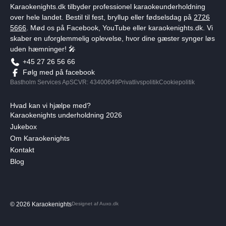
Karaokenights.dk tilbyder professionel karaokeunderholdning
over hele landet. Bestil til fest, bryllup eller fødselsdag på
2726
5666
. Mød os på Facebook, YouTube eller karaokenights.dk. Vi
skaber en uforglemmelig oplevelse, hvor dine gæster synger løs
uden hæmninger! 🎤
+45 27 26 56 66
Følg med på facebook
Bastholm Services ApS
CVR: 43400649
Privatlivspolitik
Cookiepolitik
Hvad kan vi hjælpe med?
Karaokenights underholdning 2026
Jukebox
Om Karaokenights
Kontakt
Blog
© 2026 Karaokenights
Designet af Auxo.dk