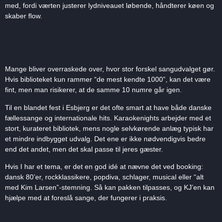
med, fordi værten justerer lydniveauet løbende, håndterer køen og
skaber flow.
Sangbiblioteket: Det er her, festen
bliver personlig
Mange bliver overraskede over, hvor stor forskel sangudvalget gør.
Hvis biblioteket kun rammer “de mest kendte 1000”, kan det være
fint, men man risikerer, at de samme 10 numre går igen.
Til en blandet fest i Esbjerg er det ofte smart at have både danske
fællessange og internationale hits. Karaokenights arbejder med et
stort, kurateret bibliotek, mens nogle selvkørende anlæg typisk har
et mindre indbygget udvalg. Det ene er ikke nødvendigvis bedre
end det andet, men det skal passe til jeres gæster.
Hvis I har et tema, er det en god idé at nævne det ved booking:
dansk 80’er, rockklassikere, popdiva, schlager, musical eller “alt
med Kim Larsen”-stemning. Så kan pakken tilpasses, og KJ’en kan
hjælpe med at foreslå sange, der fungerer i praksis.
Praktik i Esbjerg: Støj, lokaler og