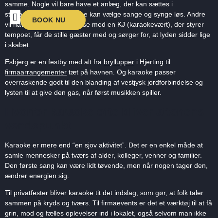
samme. Nogle vil bare have et anlæg, der kan sættes i
stikkontakten, så gæsterne kan vælge sange og synge løs. Andre
BOOK NU
vil have den fulde oplevelse med en KJ (karaokevært), der styrer
KARAOKENIGHTS UNDERHOLDNING 2026
OM KARAOKENIGHTS
tempoet, får de stille gæster med og sørger for, at lyden sidder lige
i skabet.
Esbjerg er en festby med alt fra
bryllupper
i Hjerting til
firmaarrangementer
tæt på havnen. Og karaoke passer
overraskende godt til den blanding af vestjysk jordforbindelse og
lysten til at give den gas, når først musikken spiller.
Hvorfor karaoke ofte bliver aftenens
vendepunkt
Karaoke er mere end “en sjov aktivitet”. Det er en enkel måde at
samle mennesker på tværs af alder, kolleger, venner og familier.
Den første sang kan være lidt tøvende, men når nogen tager den,
ændrer energien sig.
Til privatfester bliver karaoke tit det indslag, som gør, at folk taler
sammen på kryds og tværs. Til firmaevents er det et værktøj til at få
grin, mod og fælles oplevelser ind i lokalet, også selvom man ikke