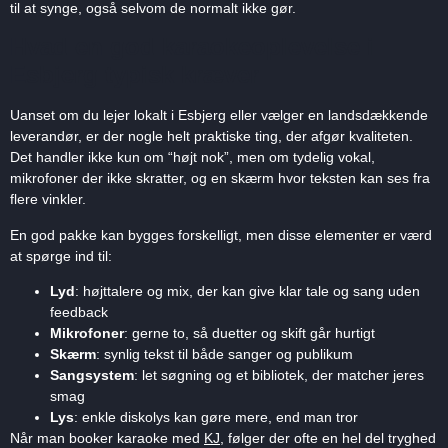
til at synge, også selvom de normalt ikke gør.
Hvad en god karaokeoplevelse i
Esbjerg typisk kræver
Uanset om du lejer lokalt i Esbjerg eller vælger en landsdækkende
leverandør, er der nogle helt praktiske ting, der afgør kvaliteten.
Det handler ikke kun om “højt nok”, men om tydelig vokal,
mikrofoner der ikke skratter, og en skærm hvor teksten kan ses fra
flere vinkler.
En god pakke kan bygges forskelligt, men disse elementer er værd
at spørge ind til:
Lyd
: højttalere og mix, der kan give klar tale og sang uden
feedback
Mikrofoner
: gerne to, så duetter og skift går hurtigt
Skærm
: synlig tekst til både sanger og publikum
Sangsystem
: let søgning og et bibliotek, der matcher jeres
smag
Lys
: enkle diskolys kan gøre mere, end man tror
Når man booker karaoke med
KJ
, følger der ofte en hel del tryghed