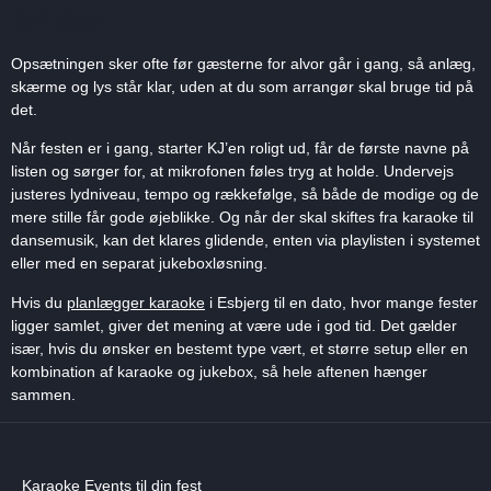
forløbe
Opsætningen sker ofte før gæsterne for alvor går i gang, så anlæg,
skærme og lys står klar, uden at du som arrangør skal bruge tid på
det.
Når festen er i gang, starter KJ’en roligt ud, får de første navne på
listen og sørger for, at mikrofonen føles tryg at holde. Undervejs
justeres lydniveau, tempo og rækkefølge, så både de modige og de
mere stille får gode øjeblikke. Og når der skal skiftes fra karaoke til
dansemusik, kan det klares glidende, enten via playlisten i systemet
eller med en separat jukeboxløsning.
Hvis du
planlægger karaoke
i Esbjerg til en dato, hvor mange fester
ligger samlet, giver det mening at være ude i god tid. Det gælder
især, hvis du ønsker en bestemt type vært, et større setup eller en
kombination af karaoke og jukebox, så hele aftenen hænger
sammen.
Karaoke Events til din fest