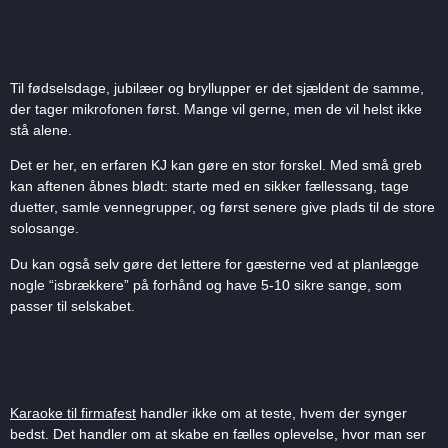
Privatfest: Sådan får du alle med
uden at presse dem
Til fødselsdage, jubilæer og bryllupper er det sjældent de samme,
der tager mikrofonen først. Mange vil gerne, men de vil helst ikke
stå alene.
Det er her, en erfaren KJ kan gøre en stor forskel. Med små greb
kan aftenen åbnes blødt: starte med en sikker fællessang, tage
duetter, samle vennegrupper, og først senere give plads til de store
solosange.
Du kan også selv gøre det lettere for gæsterne ved at planlægge
nogle “isbrækkere” på forhånd og have 5-10 sikre sange, som
passer til selskabet.
Firmaevent i Esbjerg: Energi uden at
det bliver tvunget
Karaoke til firmafest
handler ikke om at teste, hvem der synger
bedst. Det handler om at skabe en fælles oplevelse, hvor man ser