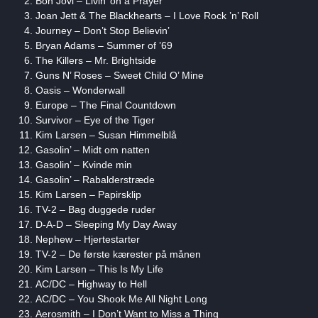
Bon Jovi – Livin’ on a Prayer
Joan Jett & The Blackhearts – I Love Rock ’n’ Roll
Journey – Don’t Stop Believin’
Bryan Adams – Summer of ’69
The Killers – Mr. Brightside
Guns N’ Roses – Sweet Child O’ Mine
Oasis – Wonderwall
Europe – The Final Countdown
Survivor – Eye of the Tiger
Kim Larsen – Susan Himmelblå
Gasolin’ – Midt om natten
Gasolin’ – Kvinde min
Gasolin’ – Rabalderstræde
Kim Larsen – Papirsklip
TV-2 – Bag duggede ruder
D-A-D – Sleeping My Day Away
Nephew – Hjertestarter
TV-2 – De første kærester på månen
Kim Larsen – This Is My Life
AC/DC – Highway to Hell
AC/DC – You Shook Me All Night Long
Aerosmith – I Don’t Want to Miss a Thing