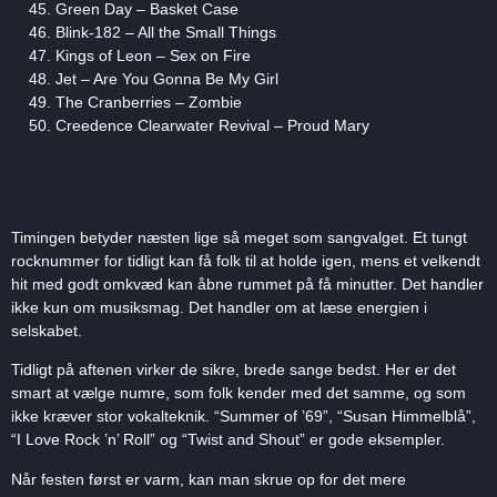
Green Day – Basket Case
Blink-182 – All the Small Things
Kings of Leon – Sex on Fire
Jet – Are You Gonna Be My Girl
The Cranberries – Zombie
Creedence Clearwater Revival – Proud Mary
Hvilke sange passer til hvilken del af
festen?
Timingen betyder næsten lige så meget som sangvalget. Et tungt
rocknummer for tidligt kan få folk til at holde igen, mens et velkendt
hit med godt omkvæd kan åbne rummet på få minutter. Det handler
ikke kun om musiksmag. Det handler om at læse energien i
selskabet.
Tidligt på aftenen virker de sikre, brede sange bedst. Her er det
smart at vælge numre, som folk kender med det samme, og som
ikke kræver stor vokalteknik. “Summer of ’69”, “Susan Himmelblå”,
“I Love Rock ’n’ Roll” og “Twist and Shout” er gode eksempler.
Når festen først er varm, kan man skrue op for det mere