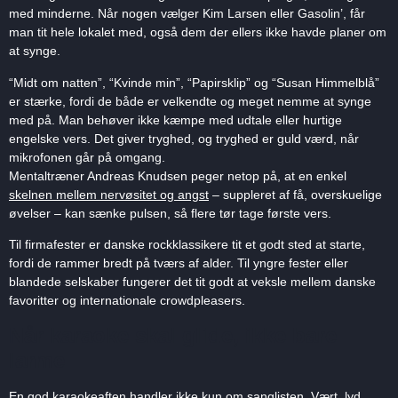
med minderne. Når nogen vælger Kim Larsen eller Gasolin’, får
man tit hele lokalet med, også dem der ellers ikke havde planer om
at synge.
“Midt om natten”, “Kvinde min”, “Papirsklip” og “Susan Himmelblå”
er stærke, fordi de både er velkendte og meget nemme at synge
med på. Man behøver ikke kæmpe med udtale eller hurtige
engelske vers. Det giver tryghed, og tryghed er guld værd, når
mikrofonen går på omgang.
Mentaltræner Andreas Knudsen peger netop på, at en enkel
skelnen mellem nervøsitet og angst
– suppleret af få, overskuelige
øvelser – kan sænke pulsen, så flere tør tage første vers.
Til firmafester er danske rockklassikere tit et godt sted at starte,
fordi de rammer bredt på tværs af alder. Til yngre fester eller
blandede selskaber fungerer det tit godt at veksle mellem danske
favoritter og internationale crowdpleasers.
Når karaoke skal glide, ikke bare
larme
En god karaokeaften handler ikke kun om sanglisten. Vært, lyd,