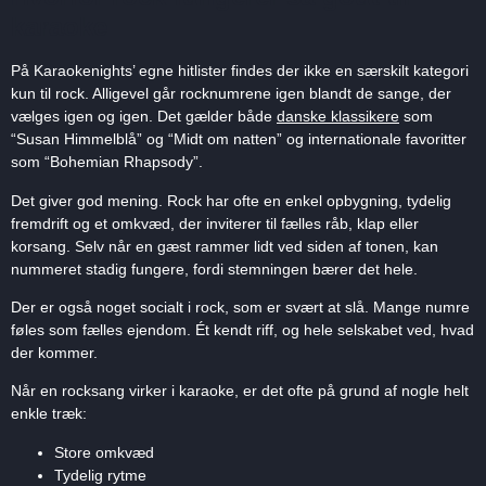
karaoke
På Karaokenights’ egne hitlister findes der ikke en særskilt kategori
kun til rock. Alligevel går rocknumrene igen blandt de sange, der
vælges igen og igen. Det gælder både
danske klassikere
som
“Susan Himmelblå” og “Midt om natten” og internationale favoritter
som “Bohemian Rhapsody”.
Det giver god mening. Rock har ofte en enkel opbygning, tydelig
fremdrift og et omkvæd, der inviterer til fælles råb, klap eller
korsang. Selv når en gæst rammer lidt ved siden af tonen, kan
nummeret stadig fungere, fordi stemningen bærer det hele.
Der er også noget socialt i rock, som er svært at slå. Mange numre
føles som fælles ejendom. Ét kendt riff, og hele selskabet ved, hvad
der kommer.
Når en rocksang virker i karaoke, er det ofte på grund af nogle helt
enkle træk:
Store omkvæd
Tydelig rytme