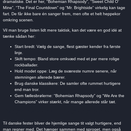
dramatiske. Det er her, “Bohemian Rhapsody”, “Sweet Child O’
Mine”, “The Final Countdown” og “Mr. Brightside” virkelig kan tage
fart. De får ikke bare én sanger frem, men ofte et helt heppekor
omkring scenen.
Vil man bruge listen lidt mere taktisk, kan det være en god idé at
tænke sådan her:
Start bredt: Vælg de sange, flest gæster kender fra første
linje.
Skift tempo: Bland store omkvæd med et par mere rolige
rockballader.
Hold modet oppe: Læg de sværeste numre senere, når
stemningen allerede bærer.
Brug danske klassikere: De samler ofte rummet hurtigere
end man tror.
Gem fællesbrølerne: “Bohemian Rhapsody” og “We Are the
Champions” virker stærkt, når mange allerede står tæt.
Dansk rock er ofte festens genvej
Til danske fester bliver de hjemlige sange tit valgt hurtigere, end
man regner med. Det hænger sammen med sproget, men også