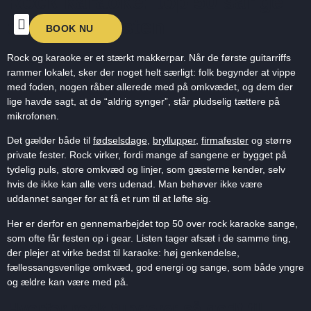
Rock karaoke: top 50 sange
der løfter festen
BOOK NU
KARAOKENIGHTS UNDERHOLDNING 2026
OM KARAOKENIGHTS
Rock og karaoke er et stærkt makkerpar. Når de første guitarriffs
rammer lokalet, sker der noget helt særligt: folk begynder at vippe
med foden, nogen råber allerede med på omkvædet, og dem der
lige havde sagt, at de “aldrig synger”, står pludselig tættere på
mikrofonen.
Det gælder både til
fødselsdage
,
bryllupper
,
firmafester
og større
private fester. Rock virker, fordi mange af sangene er bygget på
tydelig puls, store omkvæd og linjer, som gæsterne kender, selv
hvis de ikke kan alle vers udenad. Man behøver ikke være
uddannet sanger for at få et rum til at løfte sig.
Her er derfor en gennemarbejdet top 50 over rock karaoke sange,
som ofte får festen op i gear. Listen tager afsæt i de samme ting,
der plejer at virke bedst til karaoke: høj genkendelse,
fællessangsvenlige omkvæd, god energi og sange, som både yngre
og ældre kan være med på.
Hvorfor rock fungerer så godt til