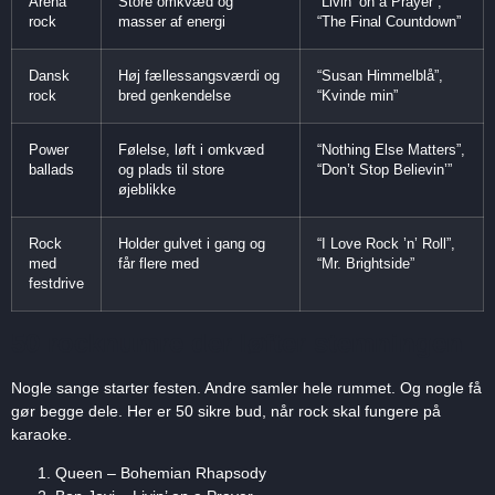
Arena
Store omkvæd og
“Livin’ on a Prayer”,
rock
masser af energi
“The Final Countdown”
Dansk
Høj fællessangsværdi og
“Susan Himmelblå”,
rock
bred genkendelse
“Kvinde min”
Power
Følelse, løft i omkvæd
“Nothing Else Matters”,
ballads
og plads til store
“Don’t Stop Believin’”
øjeblikke
Rock
Holder gulvet i gang og
“I Love Rock ’n’ Roll”,
med
får flere med
“Mr. Brightside”
festdrive
50 rocknumre der løfter stemningen
Nogle sange starter festen. Andre samler hele rummet. Og nogle få
gør begge dele. Her er 50 sikre bud, når rock skal fungere på
karaoke.
Queen – Bohemian Rhapsody