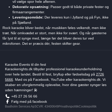
vil vælge spor hele aftenen.
Dekorativ opsætning:
Passer godt til både private fester og
firmaarrangementer.
Leveringsområde:
Der leveres kun i Jylland og på Fyn, ikke
på Sjælland.
Rock karaoke bliver bedst, når musikken føles velkendt, men ikke
træt. Når omkvædet er stort, men ikke for svært. Og når gæsterne
får lyst til at synge med, længe før det bliver deres tur ved
mikrofonen. Det er præcis dér, festen skifter gear.
Karaoke Events til din fest
Karaokenights.dk tilbyder professionel karaokeunderholdning
over hele landet. Bestil til fest, bryllup eller fødselsdag på
2726
5666
. Mød os på Facebook, YouTube eller karaokenights.dk. Vi
skaber en uforglemmelig oplevelse, hvor dine gæster synger løs
uden hæmninger! 🎤
+45 27 26 56 66
Følg med på facebook
Bastholm Services ApS
CVR: 43400649
Privatlivspolitik
Cookiepolitik