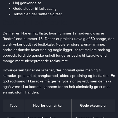
Høj genkendelse
Gode steder til fællessang
Tekstlinjer, der sætter sig fast
Sådan er listen tænkt
Det her er ikke en facitliste, hvor nummer 17 nødvendigvis er
“bedre” end nummer 18. Det er et praktisk udvalg af 50 sange, der
typisk virker godt i et festlokale. Nogle er store arena-hymner,
andre er danske favoritter, og nogle ligger i feltet mellem rock og
poprock, fordi de ganske enkelt fungerer bedre til karaoke end
mange mere nicheprægede rocknumre.
Udvælgelsen følger de kriterier, der normalt giver mening til
karaoke: popularitet, sangbarhed, aldersspredning og festfaktor. En
god rocksang til karaoke må gerne lyde stor og vild, men den skal
også være til at komme igennem for en helt almindelig gæst med
en mikrofon i hånden.
Type
Hvorfor den virker
Gode eksempler