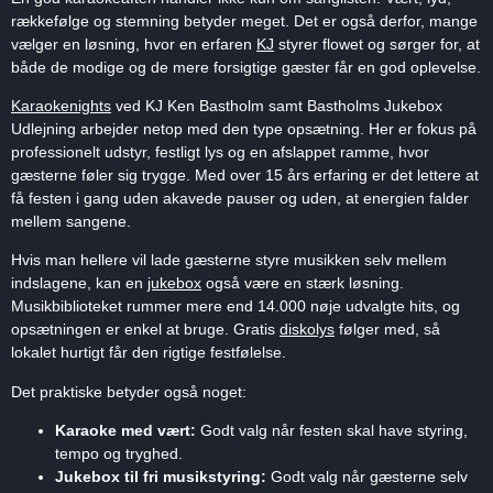
rækkefølge og stemning betyder meget. Det er også derfor, mange
vælger en løsning, hvor en erfaren
KJ
styrer flowet og sørger for, at
både de modige og de mere forsigtige gæster får en god oplevelse.
Karaokenights
ved KJ Ken Bastholm samt Bastholms Jukebox
Udlejning arbejder netop med den type opsætning. Her er fokus på
professionelt udstyr, festligt lys og en afslappet ramme, hvor
gæsterne føler sig trygge. Med over 15 års erfaring er det lettere at
få festen i gang uden akavede pauser og uden, at energien falder
mellem sangene.
Hvis man hellere vil lade gæsterne styre musikken selv mellem
indslagene, kan en
jukebox
også være en stærk løsning.
Musikbiblioteket rummer mere end 14.000 nøje udvalgte hits, og
opsætningen er enkel at bruge. Gratis
diskolys
følger med, så
lokalet hurtigt får den rigtige festfølelse.
Det praktiske betyder også noget:
Karaoke med vært:
Godt valg når festen skal have styring,
tempo og tryghed.
Jukebox til fri musikstyring:
Godt valg når gæsterne selv