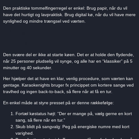
Den praktiske tommelfingerregel er enkel: Brug papir, når du vil
have det hurtigt og lavpraktisk. Brug digital kø, når du vil have mere
synlighed og mindre trængsel ved værten.
Når køen bliver lang: Hold tempoet
uden at stresse nogen
Den svære del er ikke at starte køen. Det er at holde den flydende,
når 25 personer pludselig vil synge, og alle har en “klassiker” på 5
minutter og 40 sekunder.
Her hjælper det at have en klar, venlig procedure, som værten kan
gentage. Karaokenights bruger fx princippet om kortere sange ved
travlhed og ingen back-to-back, så flere når at få en tur.
En enkel måde at styre presset på er denne rækkefølge:
Fortæl køstatus højt: “Der er mange på, vælg gerne en kort
sang, så flere når en tur.”
Skub blidt på sangvalg: Peg på energiske numre med kort
varighed.