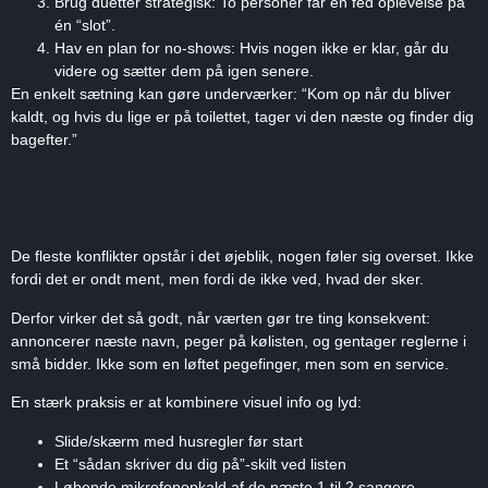
Brug duetter strategisk: To personer får en fed oplevelse på
én “slot”.
Hav en plan for no-shows: Hvis nogen ikke er klar, går du
videre og sætter dem på igen senere.
En enkelt sætning kan gøre underværker: “Kom op når du bliver
kaldt, og hvis du lige er på toilettet, tager vi den næste og finder dig
bagefter.”
Kommunikation, der forebygger
diskussioner
De fleste konflikter opstår i det øjeblik, nogen føler sig overset. Ikke
fordi det er ondt ment, men fordi de ikke ved, hvad der sker.
Derfor virker det så godt, når værten gør tre ting konsekvent:
annoncerer næste navn, peger på kølisten, og gentager reglerne i
små bidder. Ikke som en løftet pegefinger, men som en service.
En stærk praksis er at kombinere visuel info og lyd:
Slide/skærm med husregler før start
Et “sådan skriver du dig på”-skilt ved listen
Løbende mikrofonopkald af de næste 1 til 2 sangere