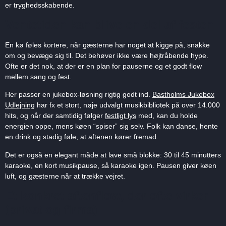
er tryghedsskabende.
Ventetiden kan blive en del af festen
En kø føles kortere, når gæsterne har noget at kigge på, snakke
om og bevæge sig til. Det behøver ikke være højtråbende hype.
Ofte er det nok, at der er en plan for pauserne og et godt flow
mellem sang og fest.
Her passer en jukebox-løsning rigtig godt ind.
Bastholms Jukebox
Udlejning
har fx et stort, nøje udvalgt musikbibliotek på over 14.000
hits, og når der samtidig følger
festligt lys
med, kan du holde
energien oppe, mens køen “spiser” sig selv. Folk kan danse, hente
en drink og stadig føle, at aftenen kører fremad.
Det er også en elegant måde at lave små blokke: 30 til 45 minutters
karaoke, en kort musikpause, så karaoke igen. Pausen giver køen
luft, og gæsterne når at trække vejret.
Et konkret aftenflow, der ofte virker
(privat og firma)