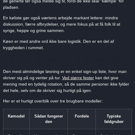
de generte tør også melde sig til, fordi de ikke skal “kæmpe” for
pladsen.
En køliste gør også værtens arbejde markant lettere: mindre
diskussion, færre afbrydelser, og mere fokus på at få folk til at
synge, heppe og grine sammen.
Køen er med andre ord ikke bare logistik. Den er en del af
tryggheden i rummet.
Vælg en kømodel, alle kan regne ud
Den mest almindelige løsning er en enkel sign-up liste, hvor man
skriver sig på og venter på tur.
Ved større fester
kan det give
mening med en tydelig rotation, så de samme personer ikke fylder
det hele, selv om de skriver sig hurtigt på igen.
Her er et hurtigt overblik over tre brugbare modeller:
Kømodel
Sådan fungerer
Fordele
Typiske
den
faldgruber