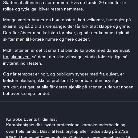
Starten af aftenen sætter normen. Hvis de første 20 minutter er
rolige og tydelige, bliver resten nemmere.
Mange værter bruger en blød opstart: kort velkomst, husregler på
skærm, og så 2 til 3 sikre sange, der får folk til at klappe og grine.
Derefter åbner man kølisten for alvor, og når der kommer tryk på,
skifter man til kortere numre og flere duetter.
Midt i aftenen er det tit smart at blande
karaoke med dansemusik
fra jukeboxen
, så dem, der ikke vil synge, stadig føler sig lige så
inviteret ind i festen.
Og når tempoet er højt, og publikum synger med fra gulvet, er
kølisten pludselig ikke et problem. Den er bare den usynlige
struktur, der gør, at alle får deres øjeblik på scenen, uden at nogen
behøver kæmpe for det.
Karaoke Events til din fest
Karaokenights.dk tilbyder professionel karaokeunderholdning
over hele landet. Bestil til fest, bryllup eller fødselsdag på
2726
5666
. Mød os på Facebook, YouTube eller karaokenights.dk. Vi