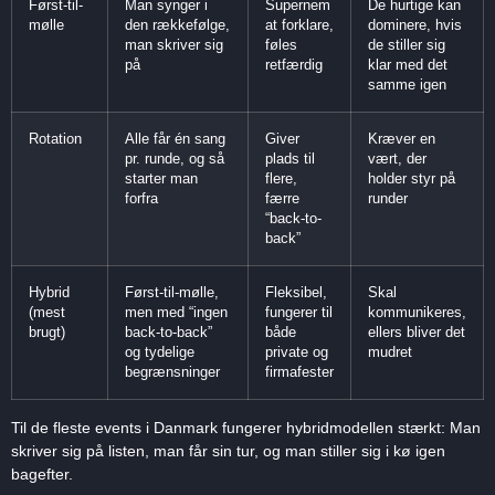
Først-til-
Man synger i
Supernem
De hurtige kan
mølle
den rækkefølge,
at forklare,
dominere, hvis
man skriver sig
føles
de stiller sig
på
retfærdig
klar med det
samme igen
Rotation
Alle får én sang
Giver
Kræver en
pr. runde, og så
plads til
vært, der
starter man
flere,
holder styr på
forfra
færre
runder
“back-to-
back”
Hybrid
Først-til-mølle,
Fleksibel,
Skal
(mest
men med “ingen
fungerer til
kommunikeres,
brugt)
back-to-back”
både
ellers bliver det
og tydelige
private og
mudret
begrænsninger
firmafester
Til de fleste events i Danmark fungerer hybridmodellen stærkt: Man
skriver sig på listen, man får sin tur, og man stiller sig i kø igen
bagefter.