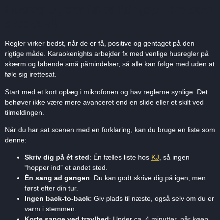
Husregler, der føles fair (og ikke som
skældud)
Regler virker bedst, når de er få, positive og gentaget på den
rigtige måde. Karaokenights arbejder fx med venlige husregler på
skærm og løbende små påmindelser, så alle kan følge med uden at
føle sig irettesat.
Start med et kort oplæg i mikrofonen og hav reglerne synlige. Det
behøver ikke være mere avanceret end en slide eller et skilt ved
tilmeldingen.
Når du har sat scenen med en forklaring, kan du bruge en liste som
denne:
Skriv dig på ét sted
: Én fælles liste hos
KJ
, så ingen
“hopper ind” et andet sted.
Én sang ad gangen
: Du kan godt skrive dig på igen, men
først efter din tur.
Ingen back-to-back
: Giv plads til næste, også selv om du er
varm i stemmen.
Korte sange ved travlhed
: Under ca. 4 minutter, når køen