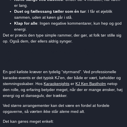
er lang.
Duet og fællessang tæller som én tur
: I får et øjeblik
sammen, uden at køen går i stå.
Klap for alle
: Ingen negative kommentarer, kun hep og god
energi.
Det er præcis den type simple rammer, der gør, at folk tør stille sig
op. Også dem, der ellers aldrig synger.
Roller: Hvem gør hvad, når festen
kører?
En god køliste kræver en tydelig “styrmand”. Ved professionelle
karaoke-events er det typisk KJ’en, der både er vært, køholder og
stemningsskaber. Hos
Karaokenights
er
KJ Ken Bastholm
netop
den rolle, og erfaring betyder meget, når der er mange ønsker, høj
energi og et dansegulv, der trækker.
Ved større arrangementer kan det være en fordel at fordele
opgaverne, så værten ikke står alene med alt.
Det kan gøres meget enkelt: