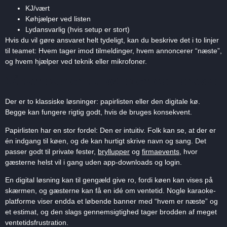
KJ/vært
Køhjælper ved listen
Lydansvarlig (hvis setup er stort)
Hvis du vil gøre ansvaret helt tydeligt, kan du beskrive det i to linjer
til teamet: Hvem tager imod tilmeldinger, hvem annoncerer “næste”,
og hvem hjælper ved teknik eller mikrofoner.
Sådan sætter du kølisten op i praksis
Der er to klassiske løsninger: papirlisten eller den digitale kø.
Begge kan fungere rigtig godt, hvis de bruges konsekvent.
Papirlisten har en stor fordel: Den er intuitiv. Folk kan se, at der er
én indgang til køen, og de kan hurtigt skrive navn og sang. Det
passer godt til private fester,
bryllupper
og
firmaevents
, hvor
gæsterne helst vil i gang uden app-downloads og login.
En digital løsning kan til gengæld give ro, fordi køen kan vises på
skærmen, og gæsterne kan få en idé om ventetid. Nogle karaoke-
platforme viser endda et løbende banner med “hvem er næste” og
et estimat, og den slags gennemsigtighed tager brodden af meget
ventetidsfrustration.