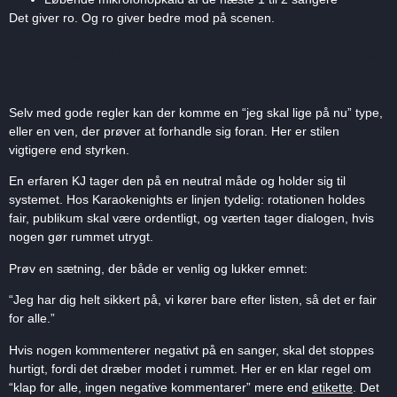
Det giver ro. Og ro giver bedre mod på scenen.
Små konflikter: Håndtér dem, uden at
festen skifter farve
Selv med gode regler kan der komme en “jeg skal lige på nu” type,
eller en ven, der prøver at forhandle sig foran. Her er stilen
vigtigere end styrken.
En erfaren KJ tager den på en neutral måde og holder sig til
systemet. Hos Karaokenights er linjen tydelig: rotationen holdes
fair, publikum skal være ordentligt, og værten tager dialogen, hvis
nogen gør rummet utrygt.
Prøv en sætning, der både er venlig og lukker emnet:
“Jeg har dig helt sikkert på, vi kører bare efter listen, så det er fair
for alle.”
Hvis nogen kommenterer negativt på en sanger, skal det stoppes
hurtigt, fordi det dræber modet i rummet. Her er en klar regel om
“klap for alle, ingen negative kommentarer” mere end
etikette
. Det