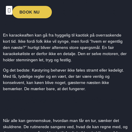
Sådan laver du en fair
karaokekø: regler, roller og
BOOK NU
praktiske tips
KARAOKENIGHTS UNDERHOLDNING 2026
OM KARAOKENIGHTS
En karaokeaften kan gå fra hyggelig til kaotisk på overraskende
kort tid. Ikke fordi folk ikke vil synge, men fordi “hvem er egentlig
den næste?” hurtigt bliver aftenens store spørgsmål. En fair
karaokekøliste er derfor ikke en detalje. Den er selve motoren, der
holder stemningen let, tryg og festlig.
Og det bedste: Køstyring behøver ikke føles stramt eller kedeligt.
Med få, tydelige regler og en vært, der tør være venlig og
konsekvent, kan køen blive noget, gæsterne næsten ikke
bemærker. De mærker bare, at det fungerer.
Derfor går kølisten hånd i hånd med
god stemning
Når alle kan gennemskue, hvordan man får en tur, sænker det
skuldrene. De rutinerede sangere ved, hvad de kan regne med, og